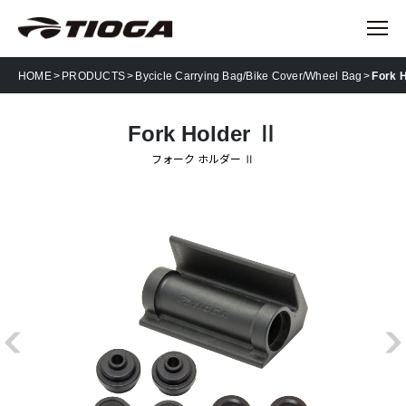
HOME
PRODUCTS
Bycicle Carrying Bag/Bike Cover/Wheel Bag
Fork 
Fork Holder Ⅱ
フォーク ホルダー Ⅱ