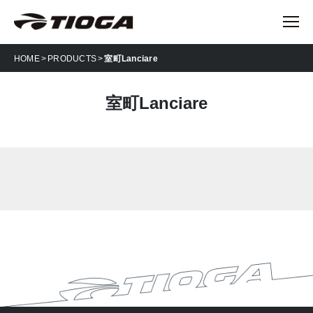
HOME
PRODUCTS
室町Lanciare
室町Lanciare