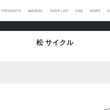
PRODUCTS
MANUAL
SHOP LIST
FAQ
NEWS
C
松 サイクル