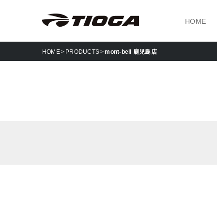
HOME
HOME
PRODUCTS
mont-bell 鹿児島店