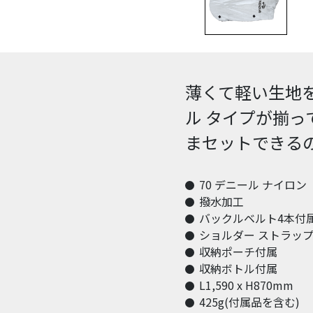
薄くて軽い生地
ル タイプが揃っ
まセットできる
70 デニール ナイロン
撥水加工
バックルベルト4本付
ショルダー ストラッ
収納ポーチ付属
収納ボトル付属
L1,590 x H870mm
425g(付属品を含む)