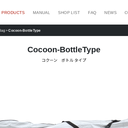
PRODUCTS
MANUAL
SHOP LIST
FAQ
NEWS
C
Bag
Cocoon-BottleType
Cocoon-BottleType
コクーン ボトル タイプ