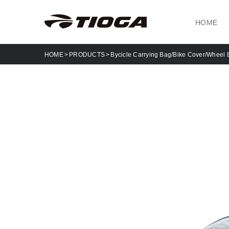
HOME
HOME
PRODUCTS
Bycicle Carrying Bag/Bike Cover/Wheel 