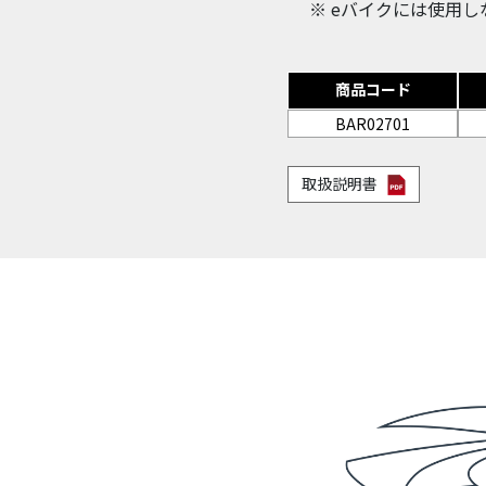
※ eバイクには使用
商品コード
BAR02701
取扱説明書