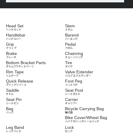
Head Set
Stem
ヘッドセット
ステム
Handlebar
Barend
ハンドルバー
バーエンド
Grip
Pedal
グリップ
ペダル
Brake
Chainring
ブレーキ
チェーンリング
Bottom Bracket Parts
Tire
ボトムブラケットパーツ
タイヤ
Rim Tape
Valve Extender
リムテープ
バルブ エクステンダー
Quick Release
Foot Peg
クイックリリース
フットペグ
Saddle
Seat Post
サドル
シートポスト
Seat Pin
Carrier
シートピン
キャリアー
Bag
Bicycle Carrying Bag
バッグ
輪行袋
Bike Cover/Wheel Bag
バイクカバー/ホイールバッグ
Leg Band
Lock
レッグバンド
ロック