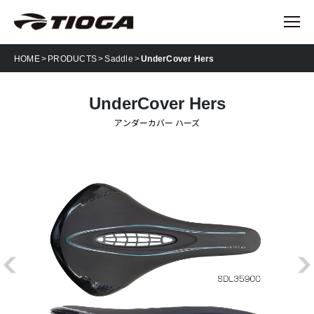
HOME
PRODUCTS
Saddle
UnderCover Hers
UnderCover Hers
アンダーカバー ハーズ