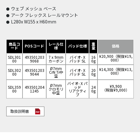
ウェブ メッシュ ベース
アーク フレックス レールマウント
L280x W155 x H60mm
商品コ
レール仕
重
POSコード
パッド仕様
価格
ード
様
量
¥20,900（税抜¥19,
SDL301
493501203
7 x 9mm
バイオ- X
16
000）
00
9068
カーボン
パッド SL
0g
Ø7mm
¥14,300（税抜¥13,
SDL302
493501203
バイオ- X
20
CrN Ti中
000）
00
9044
パッド SL
0g
空
バイオ- X パ
Ø7mm
¥9,900
SDL359
493501204
ッド
24
クロモリ
（税抜¥9,000）
00
1245
リアクティ
0g
中空
ブ
取扱説明書