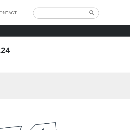
ONTACT
24